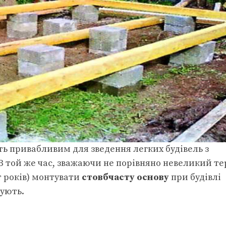
ь привабливим для зведення легких будівель з
В той же час, зважаючи не порівняно невеликий т
т років) монтувати
стовбчасту основу
при будівлі
ують.