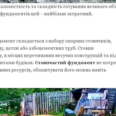
іаломісткість та складність готування великого об’
их фундаментів цей – найбільш затратний.
дамент складається з набору опорних стовпчиків,
у, цегли або азбоцементних труб. Стовпи
, в місцях перетинання несучих конструкцій та пі
нтами будівля.
Стовпчастий фундамент
не потре
ьних ресурсів, облаштувати його можна навіть