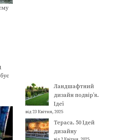
єму
д
бує
Ландшафтний
дизайн подвір’я.
Ідеї
від 23 Квітня, 2025
Тераса. 50 Ідей
дизайну
від 2 Квітня, 2025