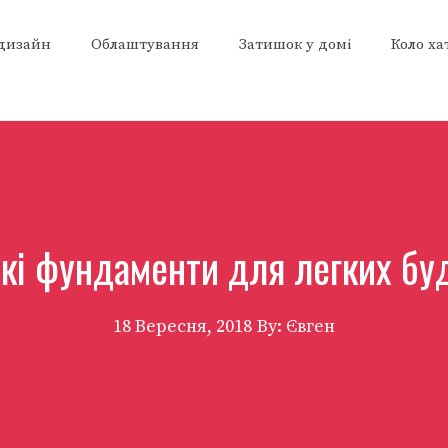
 дизайн
Облаштування
Затишок у домі
Коло ха
і фундаменти для легких бу
18 Вересня, 2018
By: Євген