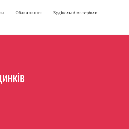
ти
Обладнання
Будівельні матеріали
динків