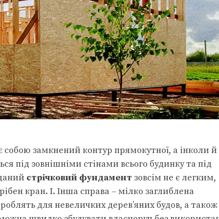
є собою замкнений контур прямокутної, а інколи й
ся під зовнішніми стінами всього будинку та під
аданий
стрічковий фундамент
зовсім не є легким,
ібен кран. І. Інша справа – мілко заглиблена
 роблять для невеличких дерев’яних будов, а також
у можна швидко збудувати власноруч без використа