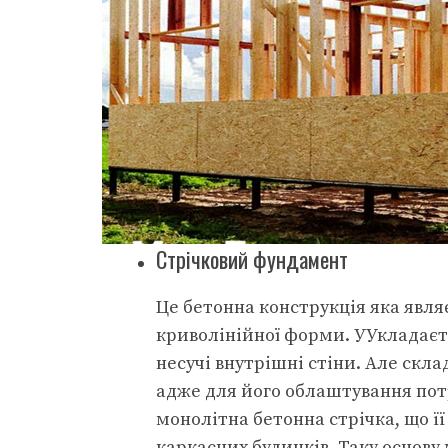
Стрічковий фундамент
Це бетонна конструкція яка явля
криволінійної форми. УУкладаєть
несучі внутрішні стіни. Але скл
адже для його облаштування потр
монолітна бетонна стрічка, що її
каркасних будинків. Таку основ