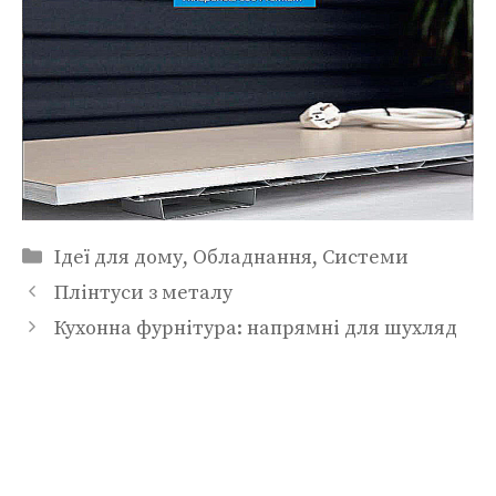
Категорії
Ідеї для дому
,
Обладнання
,
Системи
Плінтуси з металу
Кухонна фурнітура: напрямні для шухляд