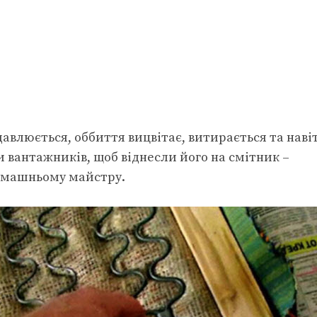
авлюється, оббиття вицвітає, витирається та наві
и вантажників, щоб віднесли його на смітник –
домашньому майстру.