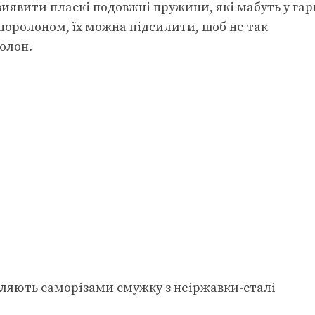
иявити пласкі подовжні пружини, які мабуть у га
 поролоном, їх можна підсилити, щоб не так
олон.
ляють саморізами смужку з неіржавки-сталі