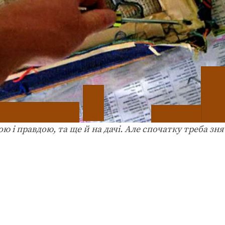
ю і правдою, та ще й на дачі. Але спочатку треба зн