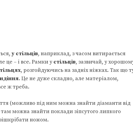
ться,
у стільців
, наприклад, з часом витирається
е це – і все. Рамки у
стільців
, зазвичай, у хорошом
тільцях
, розгойдуючись на задніх ніжках. Так що т
идіння
. Це не дуже складно, але матеріалом,
се ж треба.
ття (можливо під ним можна знайти діаманти від
ів там можна знайти поклади зіпсутого липкого
 зішкрібати ножом.