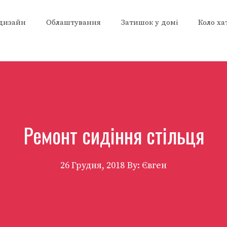
 дизайн
Облаштування
Затишок у домі
Коло ха
Ремонт сидіння стільця
26 Грудня, 2018
By: Євген