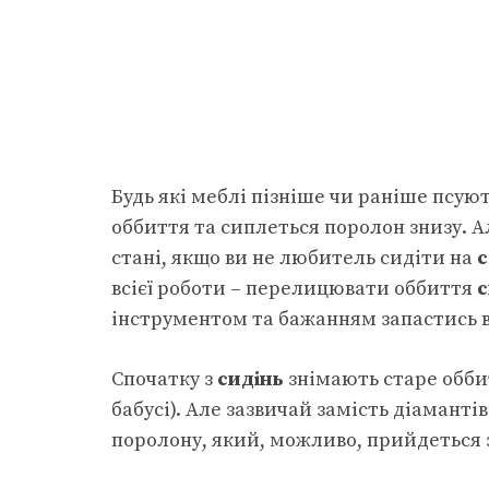
Будь які меблі пізніше чи раніше псую
оббиття та сиплеться поролон знизу. Ал
стані, якщо ви не любитель сидіти на
с
всієї роботи – перелицювати оббиття
с
інструментом та бажанням запастись в
Спочатку з
сидінь
знімають старе обби
бабусі). Але зазвичай замість діамант
поролону, який, можливо, прийдеться