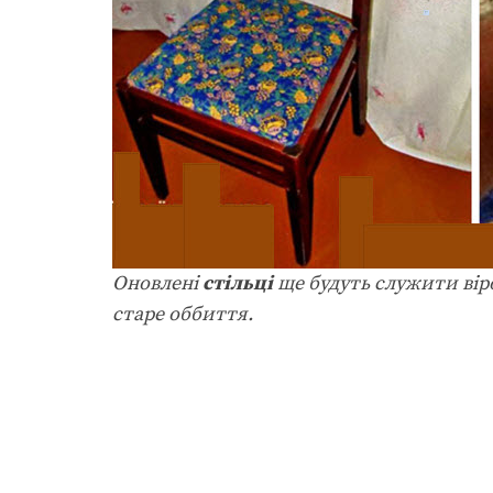
Оновлені
стільці
ще будуть служити віро
старе оббиття.