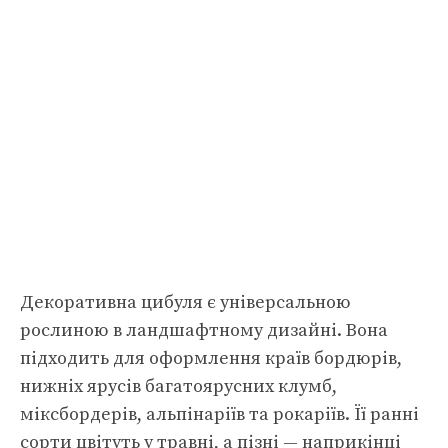
Декоративна цибуля є універсальною
рослиною в ландшафтному дизайні. Вона
підходить для оформлення країв бордюрів,
нижніх ярусів багатоярусних клумб,
міксбордерів, альпінаріїв та рокаріїв. Її ранні
сорти цвітуть у травні, а пізні — наприкінці