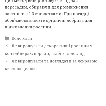
Цей метод використовують під час
пересадки, обираючи для розмноження
частинки з 2-3 відростками. При посадці
обов’язково вносьте органічні добрива для
підживлення рослини.
Категорії
Коло хати
Як вирощувати декоративні рослини у
контейнерах: поради, відбір та догляд
Як вирощувати та доглядати за яскравою
квіткою целозія