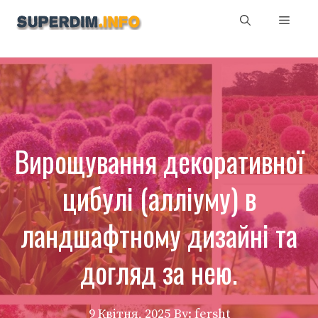
Перейти
Мен
до
вмісту
Вирощування декоративної
цибулі (алліуму) в
ландшафтному дизайні та
догляд за нею.
9 Квітня, 2025
By: fersht