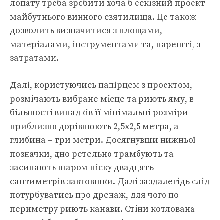
лопату треба зробити хоча б ескізний проект
майбутнього винного святилища. Це також
дозволить визначитися з площами,
матеріалами, інструментами та, нарешті, з
затратами.
Далі, користуючись папірцем з проектом,
розмічають вибране місце та риють яму, в
більшості випадків її мінімальні розміри
приблизно дорівнюють 2,5х2,5 метра, а
глибина – три метри. Досягнувши нижньої
позначки, дно ретельно трамбують та
засипають шаром піску двадцять
сантиметрів завтовшки. Далі заздалегідь слід
потурбуватись про дренаж, для чого по
периметру риють канави. Стіни котлована