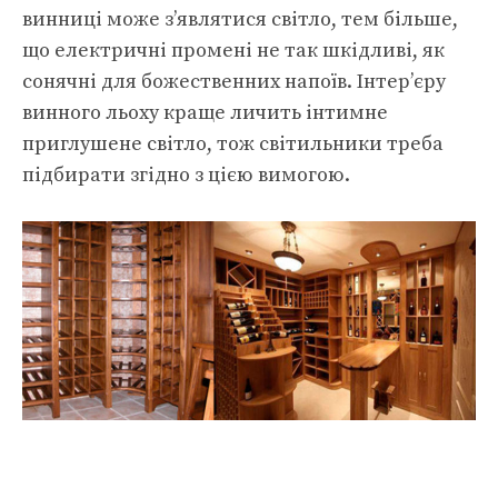
винниці може з’являтися світло, тем більше,
що електричні промені не так шкідливі, як
сонячні для божественних напоїв. Інтер’єру
винного льоху краще личить інтимне
приглушене світло, тож світильники треба
підбирати згідно з цією вимогою.