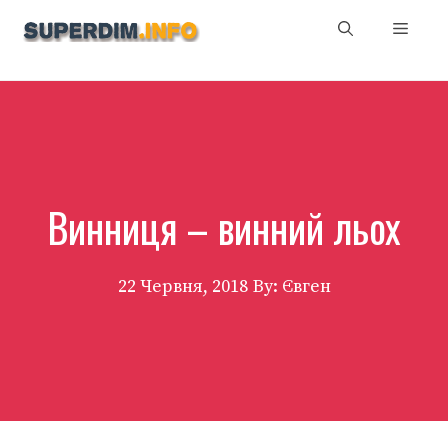
Перейти
Мен
до
вмісту
Винниця – винний льох
22 Червня, 2018
By: Євген