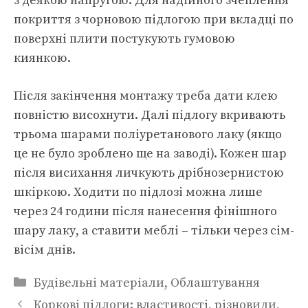
з деякою напругою. Для надійного зчеплення
покриття з чорновою підлогою при вкладці по
поверхні плити постукують гумовою
киянкою.
Після закінчення монтажу треба дати клею
повністю висохнути. Далі підлогу вкривають
трьома шарами поліуретанового лаку (якщо
це не було зроблено ще на заводі). Кожен шар
після висихання личкують дрібнозернистою
шкіркою. Ходити по підлозі можна лише
через 24 години після нанесення фінішного
шару лаку, а ставити меблі – тільки через сім-
вісім днів.
Категорії
Будівельні матеріали
,
Облаштування
Коркові підлоги: властивості, різновиди,