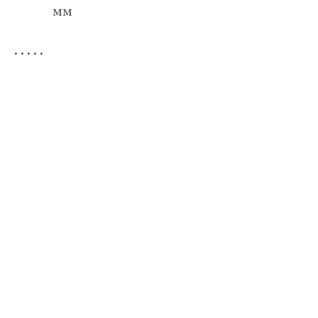
мм
. . . . .