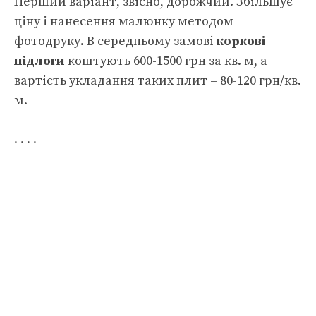
Перший варіант, звісно, дорожчий. Збільшує
ціну і нанесення малюнку методом
фотодруку. В середньому замові
коркові
підлоги
коштують 600-1500 грн за кв. м, а
вартість укладання таких плит – 80-120 грн/кв.
м.
. . . .