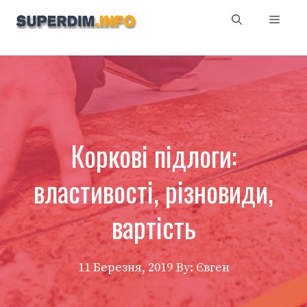
Перейти
Мен
до
вмісту
Коркові підлоги:
властивості, різновиди,
вартість
11 Березня, 2019
By: Євген