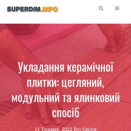
Перейти
Мен
до
вмісту
Укладання керамічної
плитки: цегляний,
модульний та ялинковий
спосіб
11 Травня, 2022
By: Євген