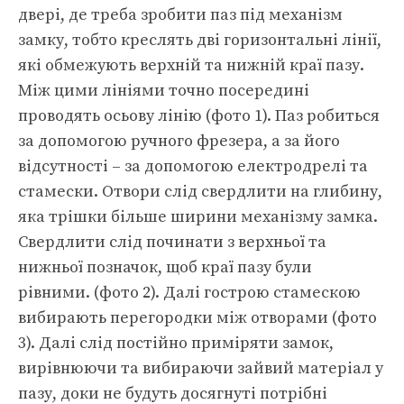
двері, де треба зробити паз під механізм
замку, тобто креслять дві горизонтальні лінії,
які обмежують верхній та нижній краї пазу.
Між цими лініями точно посередині
проводять осьову лінію (фото 1). Паз робиться
за допомогою ручного фрезера, а за його
відсутності – за допомогою електродрелі та
стамески. Отвори слід свердлити на глибину,
яка трішки більше ширини механізму замка.
Свердлити слід починати з верхньої та
нижньої позначок, щоб краї пазу були
рівними. (фото 2). Далі гострою стамескою
вибирають перегородки між отворами (фото
3). Далі слід постійно приміряти замок,
вирівнюючи та вибираючи зайвий матеріал у
пазу, доки не будуть досягнуті потрібні