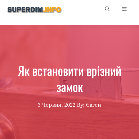
Перейти
Мен
до
вмісту
Як встановити врізний
замок
3 Червня, 2022
By: Євген