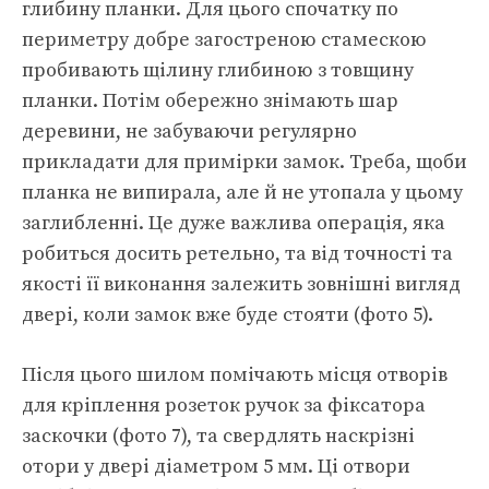
глибину планки. Для цього спочатку по
периметру добре загостреною стамескою
пробивають щілину глибиною з товщину
планки. Потім обережно знімають шар
деревини, не забуваючи регулярно
прикладати для примірки замок. Треба, щоби
планка не випирала, але й не утопала у цьому
заглибленні. Це дуже важлива операція, яка
робиться досить ретельно, та від точності та
якості її виконання залежить зовнішні вигляд
двері, коли замок вже буде стояти (фото 5).
Після цього шилом помічають місця отворів
для кріплення розеток ручок за фіксатора
заскочки (фото 7), та свердлять наскрізні
отори у двері діаметром 5 мм. Ці отвори