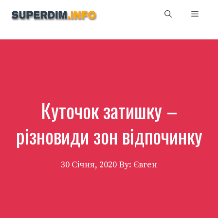
Перейти
Мен
до
вмісту
Куточок затишку –
різновиди зон відпочинку
30 Січня, 2020
By: Євген