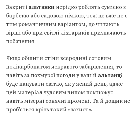
Закриті
альтанки
нерідко роблять сумісно з
барбекю або садовою пічкою, тож це вже не є
тим романтичним варіантом, до читають
вірші або при світлі ліхтариків призначають
побачення
Якщо обшити стіни всередині сотовим
полікарбонатом яскравого забарвлення, то
навіть за похмурої погоди у вашій
альтанці
буде панувати світло, як у ясний день, адже
цей матеріал чудовим чином помножує
навіть мізерні сонячні промені. Та й дощик не
проб’ється крізь такий «захист».