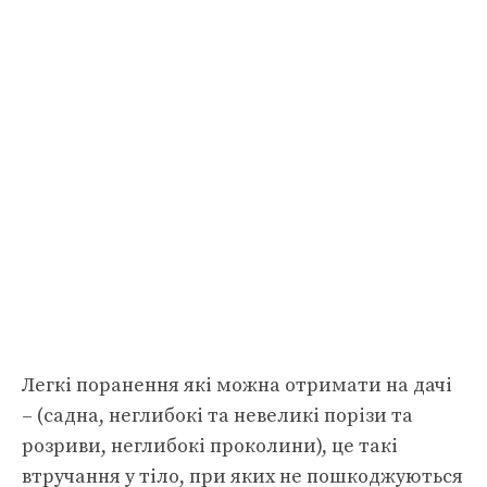
Легкі поранення які можна отримати на дачі
– (садна, неглибокі та невеликі порізи та
розриви, неглибокі проколини), це такі
втручання у тіло, при яких не пошкоджуються