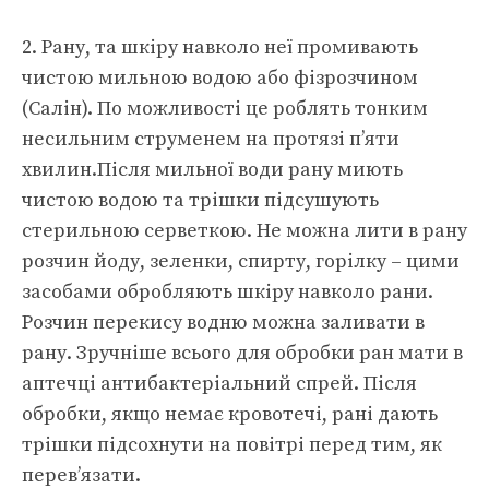
2. Рану, та шкіру навколо неї промивають
чистою мильною водою або фізрозчином
(Салін). По можливості це роблять тонким
несильним струменем на протязі п’яти
хвилин.Після мильної води рану миють
чистою водою та трішки підсушують
стерильною серветкою. Не можна лити в рану
розчин йоду, зеленки, спирту, горілку – цими
засобами обробляють шкіру навколо рани.
Розчин перекису водню можна заливати в
рану. Зручніше всього для обробки ран мати в
аптечці антибактеріальний спрей. Після
обробки, якщо немає кровотечі, рані дають
трішки підсохнути на повітрі перед тим, як
перев’язати.