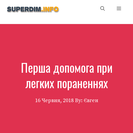
Перейти
Мен
до
вмісту
Перша допомога при
легких пораненнях
16 Червня, 2018
By: Євген