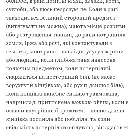
обличчі, в рані помітні м’язи, зв’язки, кості,
суглоби, або щось незрозуміле. Коли в рані
знаходиться великий сторонній предмет
(витягувати не можна), мають місце розриви
або розтрощення тканин, до рани потрапила
земля, іржа або речі, які контактували з
землею, коли рана – наслідок укусу тварини
або людини, коли глибока рана нанесена
колючим предметом, коли потерпілий
скаржиться на нестерпний біль (не може
ворухнути кінцівкою, або рух підсилює біль),
коли кінцівка напевне сильно травмована,
наприклад, притиснена важкою річчю, коли є
ознаки внутрішньої кровотечі – пошкоджена
кінцівка посиніла або побіліла, та коли
свідомість потерпілого сплутано, він здається