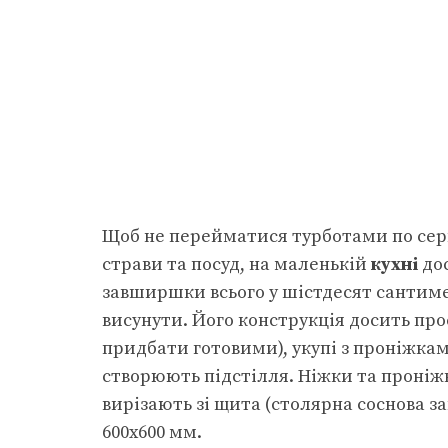
Щоб не перейматися турботами по се
страви та посуд, на маленькій
кухні
дос
завширшки всього у шістдесят сантим
висунути. Його конструкція досить про
придбати готовими), укупі з проніжка
створюють підстілля. Ніжки та проні
вирізають зі щита (столярна соснова з
600х600 мм.