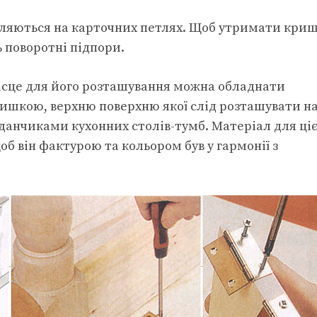
пляються на карточних петлях. Щоб утримати криш
 поворотні підпори.
місце для його розташування можна обладнати
ишкою, верхню поверхню якої слід розташувати н
данчиками кухонних столів-тумб. Матеріал для ціє
б він фактурою та кольором був у гармонії з