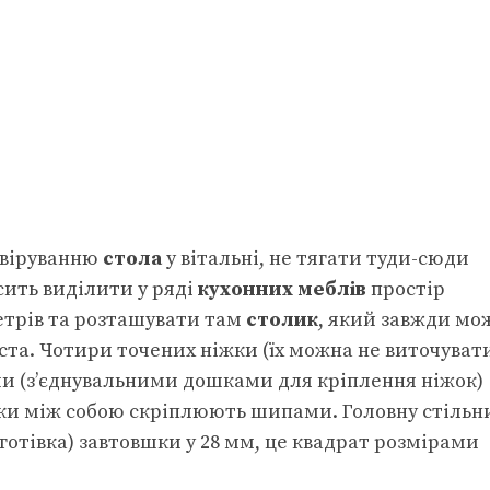
рвіруванню
стола
у вітальні, не тягати туди-сюди
ить виділити у ряді
кухонних меблів
простір
етрів та розташувати там
столик
, який завжди мо
ста. Чотири точених ніжки (їх можна не виточуват
ми (з’єднувальними дошками для кріплення ніжок)
жки між собою скріплюють шипами. Головну стіль
аготівка) завтовшки у 28 мм, це квадрат розмірами