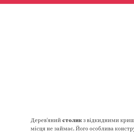
Дерев’яний
столик
з відкидними кришк
місця не займає. Його особлива конст