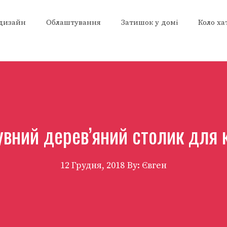
 дизайн
Облаштування
Затишок у домі
Коло ха
вний дерев’яний столик для 
12 Грудня, 2018
By: Євген