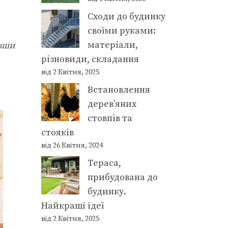
Сходи до будинку
своїми руками:
матеріали,
авши
різновиди, складання
від 2 Квітня, 2025
Встановлення
дерев’яних
стовпів та
стояків
від 26 Квітня, 2024
Тераса,
прибудована до
будинку.
Найкращі ідеї
від 2 Квітня, 2025