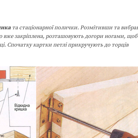
лика
та стаціонарної полички. Розмітивши та вибр
о вже закріплена, розташовують догори ногами, щоб
і. Спочатку картки петлі прикручують до торців