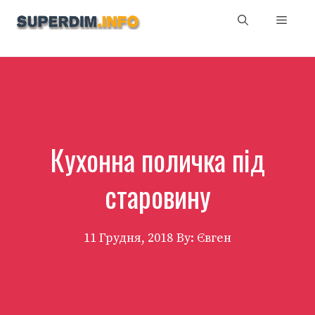
Перейти
Мен
до
вмісту
Кухонна поличка під
старовину
11 Грудня, 2018
By: Євген