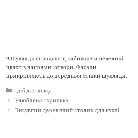
9.Шухляди складають, забиваючи невеликі
цвяхи в напрямні отвори. Фасади
прикріпляють до передньої стінки шухляди.
Категорії
Ідеї для дому
Улюблена скринька
Висувний дерев’яний столик для кухні