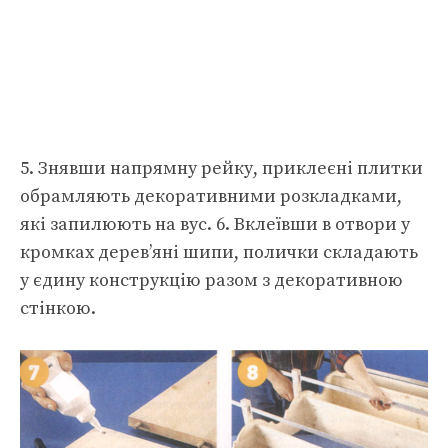
5. Знявши напрямну рейку, приклеєні плитки
обрамляють декоративними розкладками,
які запилюють на вус. 6. Вклеївши в отвори у
кромках дерев’яні шипи, полички складають
у єдину конструкцію разом з декоративною
стінкою.