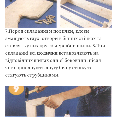
7.Перед складанням полички, клеєм
змащують глухі отвори в бічних стінках та
ставлять у них круглі дерев’яні шипи. 8.При
складанні всі
полички
встановлюють на
відповідних шипах однієї боковини, після
чого приєднують другу бічну стінку та
стягують струбцинами.