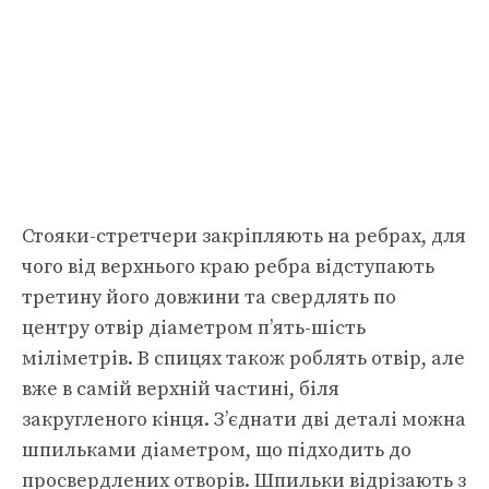
Стояки-стретчери закріпляють на ребрах, для
чого від верхнього краю ребра відступають
третину його довжини та свердлять по
центру отвір діаметром п’ять-шість
міліметрів. В спицях також роблять отвір, але
вже в самій верхній частині, біля
закругленого кінця. З’єднати дві деталі можна
шпильками діаметром, що підходить до
просвердлених отворів. Шпильки відрізають з