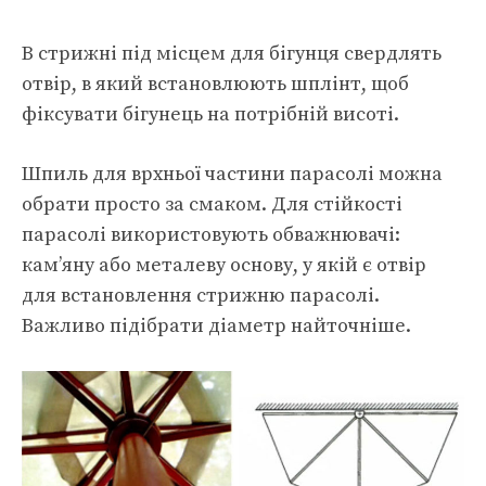
В стрижні під місцем для бігунця свердлять
отвір, в який встановлюють шплінт, щоб
фіксувати бігунець на потрібній висоті.
Шпиль для врхньої частини парасолі можна
обрати просто за смаком. Для стійкості
парасолі використовують обважнювачі:
кам’яну або металеву основу, у якій є отвір
для встановлення стрижню парасолі.
Важливо підібрати діаметр найточніше.