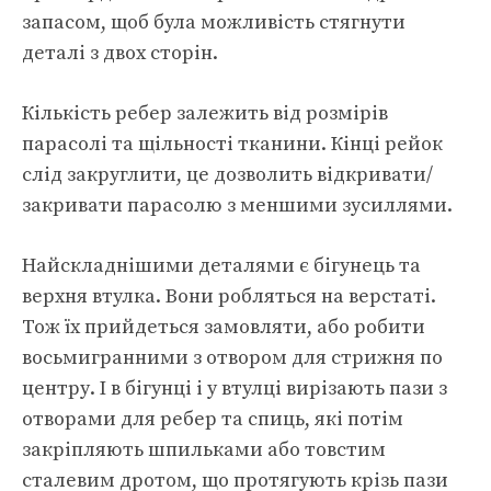
запасом, щоб була можливість стягнути
деталі з двох сторін.
Кількість ребер залежить від розмірів
парасолі та щільності тканини. Кінці рейок
слід закруглити, це дозволить відкривати/
закривати парасолю з меншими зусиллями.
Найскладнішими деталями є бігунець та
верхня втулка. Вони робляться на верстаті.
Тож їх прийдеться замовляти, або робити
восьмигранними з отвором для стрижня по
центру. І в бігунці і у втулці вирізають пази з
отворами для ребер та спиць, які потім
закріпляють шпильками або товстим
сталевим дротом, що протягують крізь пази