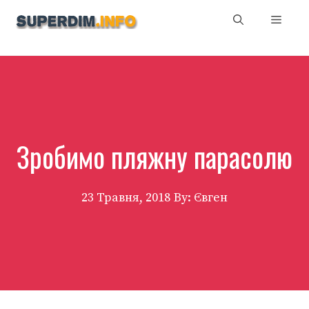
Перейти
Мен
до
вмісту
Зробимо пляжну парасолю
23 Травня, 2018
By: Євген