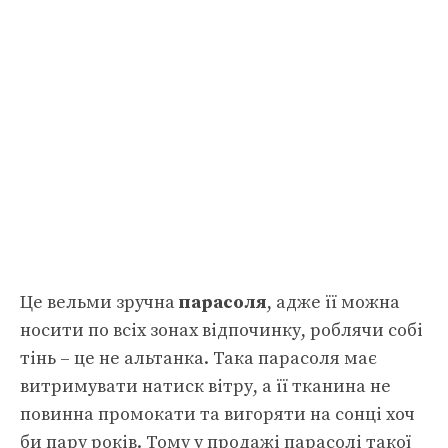
Це вельми зручна
парасоля
, адже її можна
носити по всіх зонах відпочинку, роблячи собі
тінь – це не альтанка. Така парасоля має
витримувати натиск вітру, а її тканина не
повинна промокати та вигоряти на сонці хоч
би пару років. Тому у продажі парасолі такої