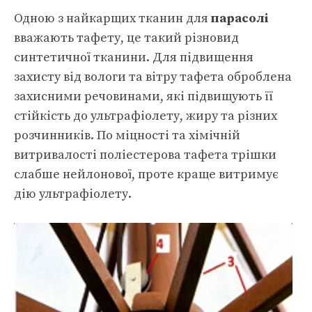
Одною з найкарщих тканин для
парасолі
вважають тафету, це такий різновид
синтетичної тканини. Для підвищення
захисту від вологи та вітру тафета оброблена
захисними речовинами, які підвищують її
стійкість до ультрафіолету, жиру та різних
розчинників. По міцності та хімічній
витривалості поліестерова тафета трішки
слабше нейлонової, проте краще витримує
дію ультрафіолету.