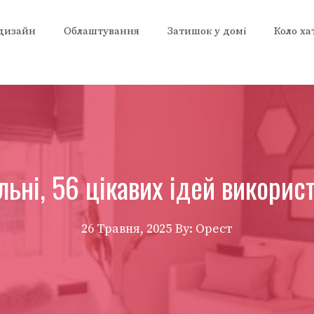
 дизайн
Облаштування
Затишок у домі
Коло ха
ьні, 56 цікавих ідей використ
26 Травня, 2025
By: Орест