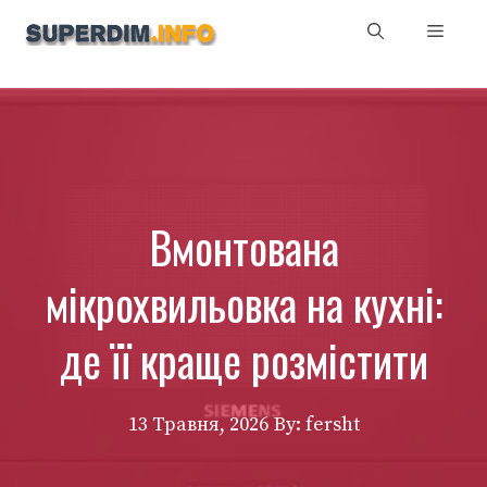
Перейти
Мен
до
вмісту
Вмонтована
мікрохвильовка на кухні:
де її краще розмістити
13 Травня, 2026
By: fersht