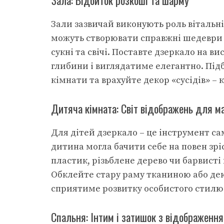
Зала: Відбиток розкоші та шарму
Зали зазвичай виконують роль вітальні,
можуть створювати справжні шедеври в 
сукні та свічі. Поставте дзеркало на ви
глибини і виглядатиме елегантно. Підб
кімнати та врахуйте декор «сусідів» – 
Дитяча кімната: Світ відображень для м
Для дітей дзеркало – це інструмент са
дитина могла бачити себе на повен зр
пластик, різьблене дерево чи барвист
Обклейте стару раму тканиною або дек
сприятиме розвитку особистого стилю 
Спальня: Інтим і затишок з відображенн