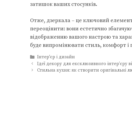
затишок ваших стосунків.
Отже, дзеркала – це ключовий елемент
переоцінити: вони естетично збагачую
відображенню вашого настрою та харак
буде випромінювати стиль, комфорт і 
Категорії
Інтер'єр і дизайн
Ідеї декору для ексклюзивного інтер’єру в
Стильна кухня: як створити оригінальні л