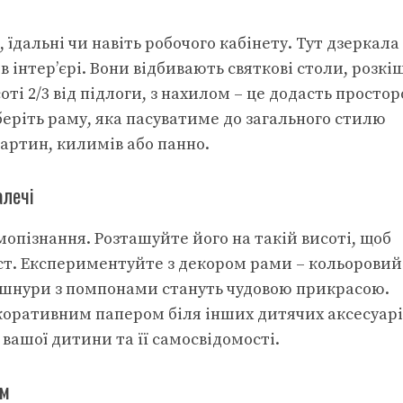
 їдальні чи навіть робочого кабінету. Тут дзеркала
інтер’єрі. Вони відбивають святкові столи, розкі
соті 2/3 від підлоги, з нахилом – це додасть простор
еріть раму, яка пасуватиме до загального стилю
картин, килимів або панно.
алечі
мопізнання. Розташуйте його на такій висоті, щоб
іст. Експериментуйте з декором рами – кольоровий
і шнури з помпонами стануть чудовою прикрасою.
оративним папером біля інших дитячих аксесуарі
вашої дитини та її самосвідомості.
ям