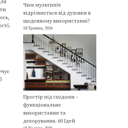
для
Чим мультипіч
ити
відрізняється від духовки в
ось,
щоденному використанні?
сті.
18 Травня, 2026
ечує
б
Простір під сходами –
функціональне
використання та
декорування. 60 Ідей