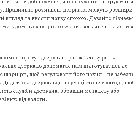
чити своє відображення, а й потужний інструмент 
у. Правильно розміщені дзеркала можуть розшир
 вигляд та внести нотку спокою. Давайте дізнаєм
ами в домі та використовують свої магічні властиво
 кімнати, і тут дзеркало грає важливу роль.
альне дзеркало допомагає нам підготуватись до
ає шарніри, щоб регулювати його нахил – це забезп
Додаткове дзеркальце на ручці стане в нагоді, що
лість служби дзеркала, обравши металеву або
авінню від вологи.