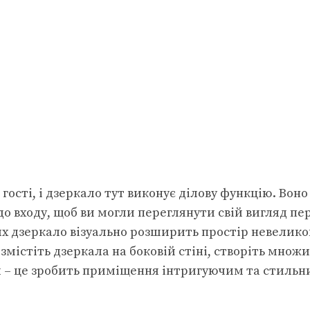
гості, і дзеркало тут виконує ділову функцію. Воно
о входу, щоб ви могли переглянути свій вигляд пе
ях дзеркало візуально розширить простір невелико
містіть дзеркала на боковій стіні, створіть множ
я – це зробить приміщення інтригуючим та стильн