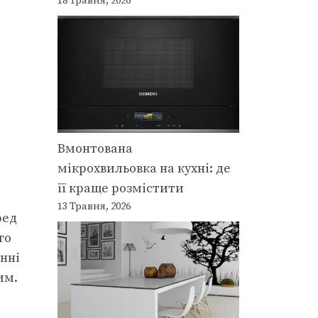
18 Травня, 2026
Вмонтована
мікрохвильовка на кухні: де
її краще розмістити
13 Травня, 2026
ред
го
инні
им.