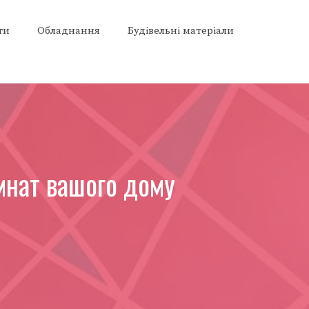
ти
Обладнання
Будівельні матеріали
імнат вашого дому