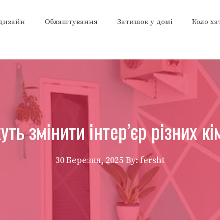
 дизайн
Облаштування
Затишок у домі
Коло ха
ть змінити інтер’єр різних к
30 Березня, 2025
By: fersht