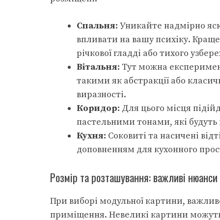
Спальня:
Уникайте надмірно яск
впливати на вашу психіку. Краще 
річкової гладді або тихого узбер
Вітальня:
Тут можна експеримен
такими як абстракції або класич
виразності.
Коридор:
Для цього місця підій
пастельними тонами, які будуть в
Кухня:
Соковиті та насичені відт
доповненням для кухонного прос
Розмір та розташування: важливі нюанси
При виборі модульної картини, важливо
приміщення. Невеликі картини можуть з