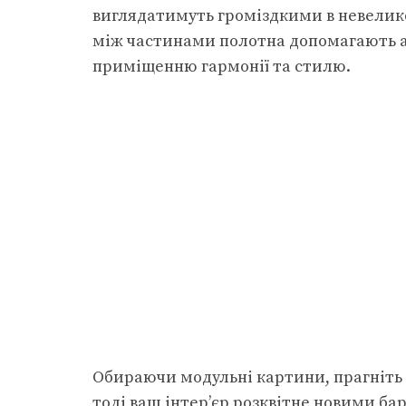
виглядатимуть громіздкими в невелик
між частинами полотна допомагають а
приміщенню гармонії та стилю.
Обираючи модульні картини, прагніть 
тоді ваш інтер’єр розквітне новими ба