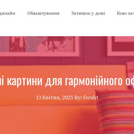
 дизайн
Облаштування
Затишок у домі
Коло ха
і картини для гармонійного о
13 Квітня, 2025
By: fersht