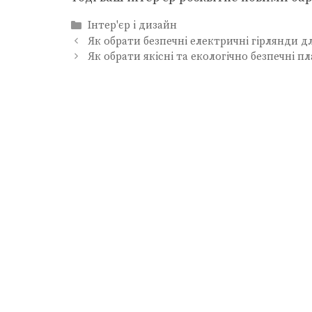
Категорії
Інтер'єр і дизайн
Як обрати безпечні електричні гірлянди д
Як обрати якісні та екологічно безпечні п