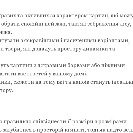
равих та активних за характером картин, які мож
обрати спокійні пейзажі, такі як зображення лісу,
ежжя.
тувати з яскравішими і насиченими варіантами,
ні твори, які додадуть простору динаміки та
дуть картини з яскравими барвами або ніжними
ітати вас і гостей у вашому домі.
інки, сюжети на тему їжі та напоїв стануть ідеаль
тору.
 правильно співвіднести її розміри з розмірами
агубитися в просторій кімнаті, тоді як надто вел