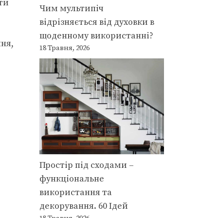
ти
Чим мультипіч
відрізняється від духовки в
щоденному використанні?
ня,
18 Травня, 2026
Простір під сходами –
функціональне
використання та
декорування. 60 Ідей