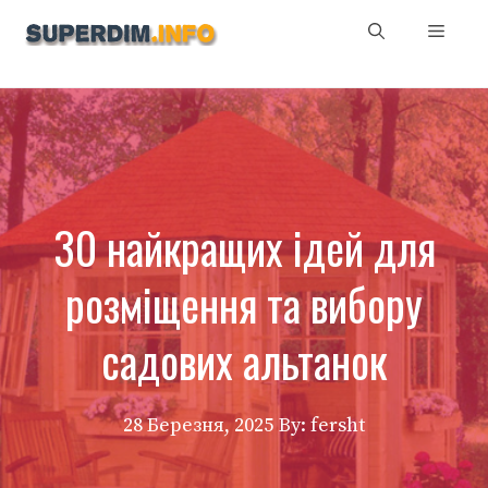
Перейти
Мен
до
вмісту
30 найкращих ідей для
розміщення та вибору
садових альтанок
28 Березня, 2025
By: fersht