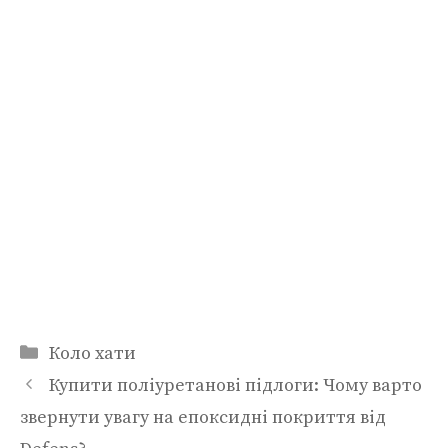
Категорії
Коло хати
Купити поліуретанові підлоги: Чому варто
звернути увагу на епоксидні покриття від