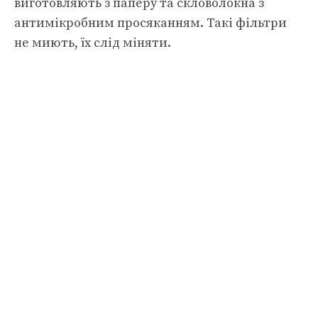
виготовляють з паперу та скловолокна з
антимікробним просяканням. Такі фільтри
не миють, їх слід міняти.