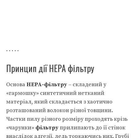
. . . . .
Принцип дії НЕРА фільтру
Основа
НЕРА-фільтру
– складений у
«гармошку» синтетичний нетканий
матеріал, який складається з хаотично
розташований волокон різної товщини.
Частки пилу різного розміру проходять крізь
«чарунки»
фільтру
прилипають до її стінок
внаслідок адгезії, ледь торкаючись них. Грубі