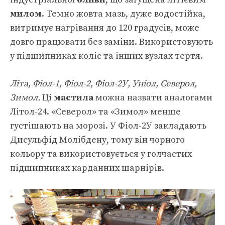
милом
. Темно жовта мазь, дуже водостійка,
витримує нагрівання до 120 градусів, може
довго працювати без заміни. Використовують
у підшипниках коліс та інших вузлах тертя.
Літа, Фіол-1, Фіол-2, Фіол-2У, Уніол, Северол,
Зимол.
Ці
мастила
можна назвати аналогами
Літол-24. «Северол» та «Зимол» менше
густішають на морозі. У Фіол-2У закладають
Дисульфід Молібдену, тому він чорного
кольору та використовується у голчастих
підшипниках карданних шарнірів.