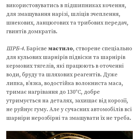
використовуватись в підшипниках кочення,
для змащування нарізі, шліців зчеплення,
шнекових, ланцюгових та трибових передач,
гвинтів домкратів.
ШРБ-4.
Барієве
мастило
, створене спеціально
для кульових шарнірів підвіски та шарнірів
кермових тягелів, які працюють в оточенні
води, бруду та шляхових реагентів. Дуже
липка, в’язка, водостійка волокниста маса,
тримає нагрівання до 130°С, добре
утримується на деталях, захищає від корозії,
не руйнує гуму. Але у сучасних автомобілів всі
шарніри нерозбірні та змащувати їх не треба.