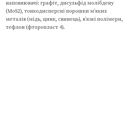
наповнювачі: графіт, дисульфід молібдену
(MoS2), тонкодисперсні порошки м’яких
металів (мідь, цинк, свинець), в’язкі полімери,
тефлон (фторопласт 4).