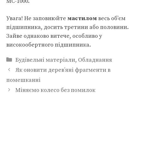
МС-1000.
Увага! Не заповнюйте
мастилом
весь об’єм
підшипника, досить третини або половини.
Зайве однаково витече, особливо у
високообертного підшипника.
Категорії
Будівельні матеріали
,
Обладнання
Як оновити дерев’яні фрагменти в
помешканні
Міняємо колесо без помилок