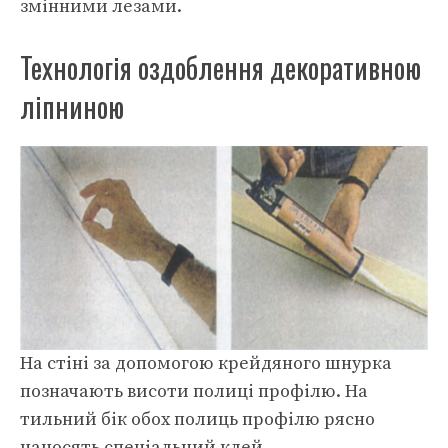
змінними лезами.
Технологія оздоблення декоративною
ліпниною
На стіні за допомогою крейдяного шнурка
позначають висоти полиці профілю. На
тильний бік обох полиць профілю рясно
наносять спеціальний клей.