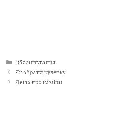
Категорії
Облаштування
Як обрати рулетку
Дещо про каміни