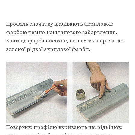
Профіль спочатку вкривають акриловою
фарбою темно-каштанового забарвлення.
Коли ця фарба висохне, наносять шар світло-
зеленої рідкої акрилової фарби.
Поверхню профілю вкривають ще рідкішою