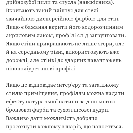
дрібнозубої пили та стусла (навскісника).
Вкривають такий плінтус для стелі
звичайною дисперсійною фарбою для стін.
Якщо є бажання вкрити його водорозчинним
акриловим лаком, профілі слід заґрунтовати.
Якщо стіни прикрашають не лише згори, але
й на середньому рівні, використовують вже
дорожчі, але стійкі до ударних навантажень
пінополіуретанові профілі
Якщо це відповідає інтер’єру та загальному
стилю приміщення, профілям можна надати
ефекту натуральної патини за допомогою
бронзової фарби та сухої гіпсової пудри.
Важливо дати можливість добряче
просохнути кожному з шарів, що наносяться.