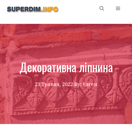
Перейти
Мен
до
вмісту
Декоративна ліпнина
23 Травня, 2022
By: Євген