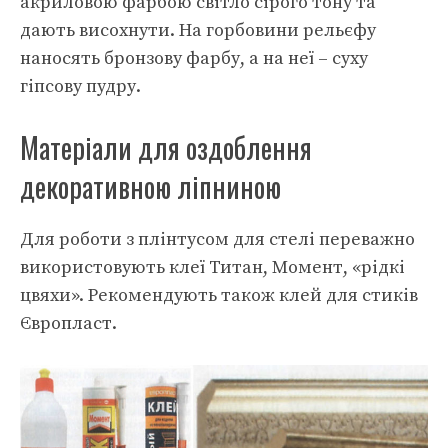
акриловою фарбою світло сірого тону та
дають висохнути. На горбовини рельєфу
наносять бронзову фарбу, а на неї – суху
гіпсову пудру.
Матеріали для оздоблення
декоративною ліпниною
Для роботи з плінтусом для стелі переважно
використовують клеї Титан, Момент, «рідкі
цвяхи». Рекомендують також клей для стиків
Європласт.