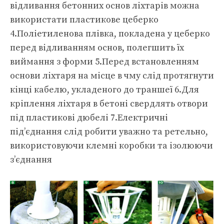
відливання бетонних основ ліхтарів можна
використати пластикове цеберко
4.Поліетиленова плівка, покладена у цеберко
перед відливанням основ, полегшить їх
виймання з форми 5.Перед встановленням
основи ліхтаря на місце в чму слід протягнути
кінці кабелю, укладеного до траншеї 6.Для
кріплення ліхтаря в бетоні свердлять отвори
під пластикові дюбелі 7.Електричні
під’єднання слід робити уважно та ретельно,
використовуючи клемні коробки та ізолюючи
з’єднання