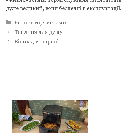
«живих» вогнів. Термі служіння світлодіодів
дуже великий, вони безпечні в експлуатації.
Категорії
Коло хати
,
Системи
Теплиця для душу
Віник для парної