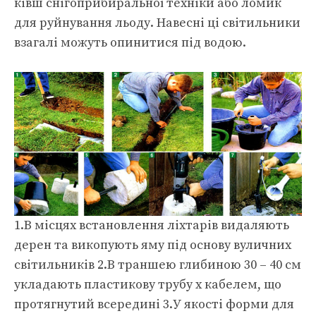
ківш снігоприбиральної техніки або ломик
для руйнування льоду. Навесні ці світильники
взагалі можуть опинитися під водою.
1.В місцях встановлення ліхтарів видаляють
дерен та викопують яму під основу вуличних
світильників 2.В траншею глибиною 30 – 40 см
укладають пластикову трубу х кабелем, що
протягнутий всередині 3.У якості форми для