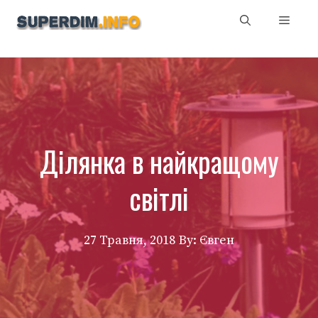
Перейти
Мен
до
вмісту
Ділянка в найкращому
світлі
27 Травня, 2018
By: Євген