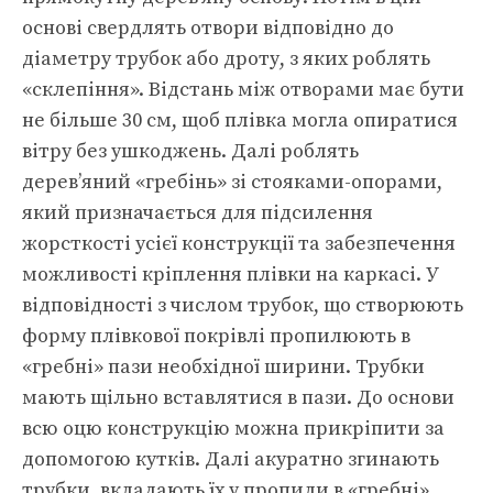
основі свердлять отвори відповідно до
діаметру трубок або дроту, з яких роблять
«склепіння». Відстань між отворами має бути
не більше 30 см, щоб плівка могла опиратися
вітру без ушкоджень. Далі роблять
дерев’яний «гребінь» зі стояками-опорами,
який призначається для підсилення
жорсткості усієї конструкції та забезпечення
можливості кріплення плівки на каркасі. У
відповідності з числом трубок, що створюють
форму плівкової покрівлі пропилюють в
«гребні» пази необхідної ширини. Трубки
мають щільно вставлятися в пази. До основи
всю оцю конструкцію можна прикріпити за
допомогою кутків. Далі акуратно згинають
трубки, вкладають їх у пропили в «гребні»,