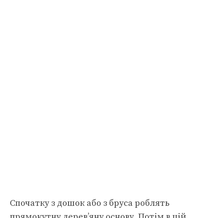
Спочатку з дошок або з бруса роблять
прямокутну дерев’яну основу. Потім в цій