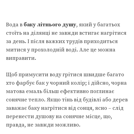
Вода в
баку літнього душу
, який у багатьох
стоїть на ділянці не завжди встигає нагрітися
за день. І після важких трудів приходиться
митися у прохолодній воді. Але це можна
виправити.
Щоб примусити воду грітися швидше багато
хто фарбує бак у чорний колір; і дійсно, чорна
матова емаль більш ефективно поглинає
сонячне тепло. Якщо тінь від будівлі або дерев
заважає баку нагрітися від сонця, ясно – слід
перенести душову на сонячне місце, що,
правда, не завжди можливо.