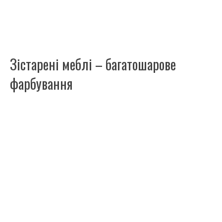
Зістарені меблі – багатошарове
фарбування