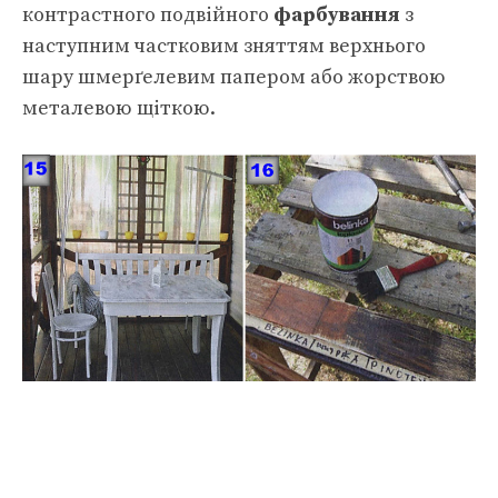
контрастного подвійного
фарбування
з
наступним частковим зняттям верхнього
шару шмерґелевим папером або жорствою
металевою щіткою.