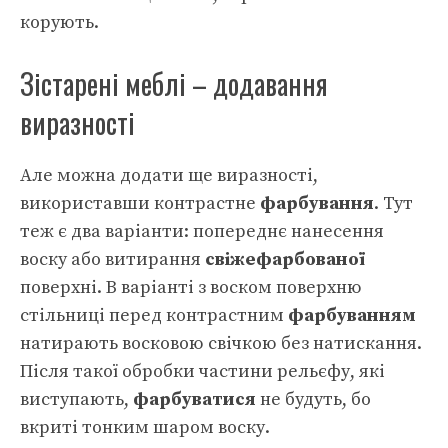
корують.
Зістарені меблі – додавання
виразності
Але можна додати ще виразності,
використавши контрастне
фарбування
. Тут
теж є два варіанти: попереднє нанесення
воску або витирання
свіжефарбованої
поверхні. В варіанті з воском поверхню
стільниці перед контрастним
фарбуванням
натирають восковою свічкою без натискання.
Після такої обробки частини рельєфу, які
виступають,
фарбуватися
не будуть, бо
вкриті тонким шаром воску.