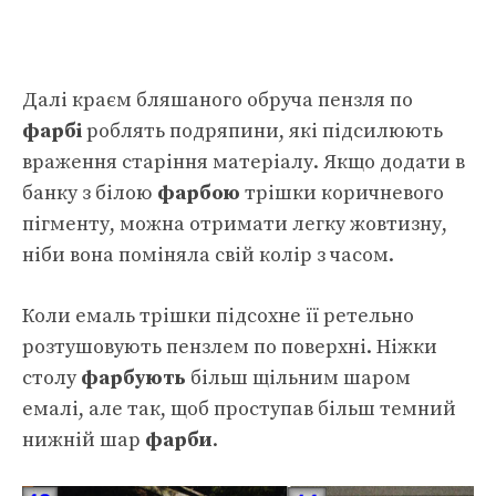
Далі краєм бляшаного обруча пензля по
фарбі
роблять подряпини, які підсилюють
враження старіння матеріалу. Якщо додати в
банку з білою
фарбою
трішки коричневого
пігменту, можна отримати легку жовтизну,
ніби вона поміняла свій колір з часом.
Коли емаль трішки підсохне її ретельно
розтушовують пензлем по поверхні. Ніжки
столу
фарбують
більш щільним шаром
емалі, але так, щоб проступав більш темний
нижній шар
фарби
.