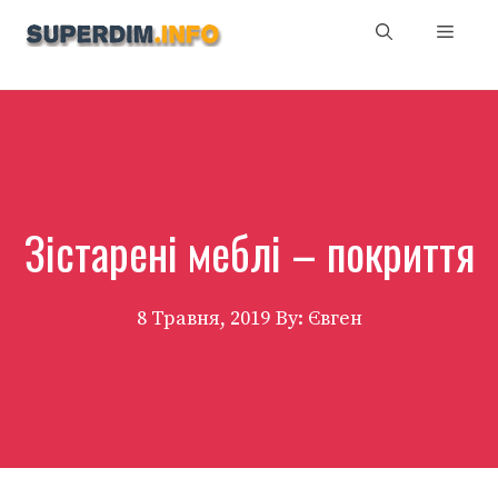
Перейти
Мен
до
вмісту
Зістарені меблі – покриття
8 Травня, 2019
By: Євген