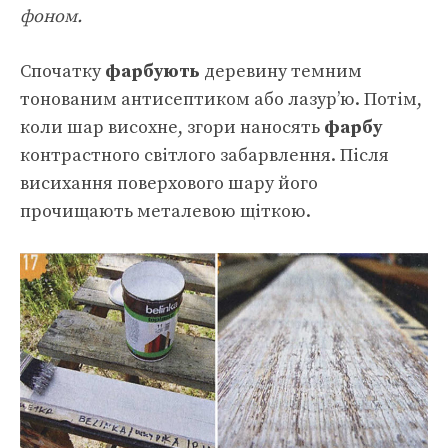
фоном.
Спочатку
фарбують
деревину темним
тонованим антисептиком або лазур’ю. Потім,
коли шар висохне, згори наносять
фарбу
контрастного світлого забарвлення. Після
висихання поверхового шару його
прочищають металевою щіткою.