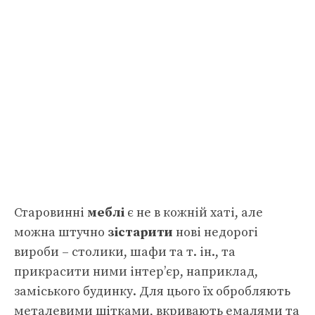
Старовинні
меблі
є не в кожній хаті, але
можна штучно
зістарити
нові недорогі
вироби – столики, шафи та т. ін., та
прикрасити ними інтер’єр, наприклад,
заміського будинку. Для цього їх обробляють
металевими щітками, вкривають емалями та