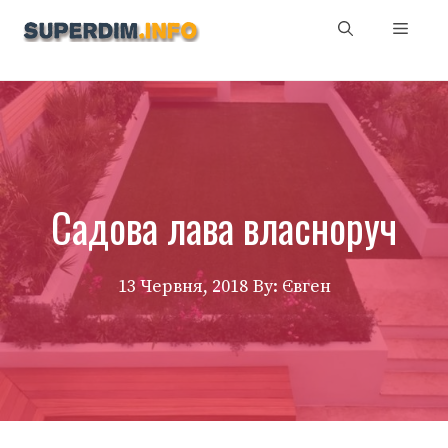
Перейти
Мен
до
вмісту
Садова лава власноруч
13 Червня, 2018
By: Євген