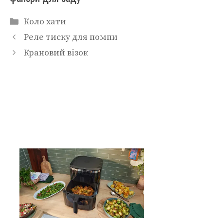
Категорії
Коло хати
Реле тиску для помпи
Крановий візок