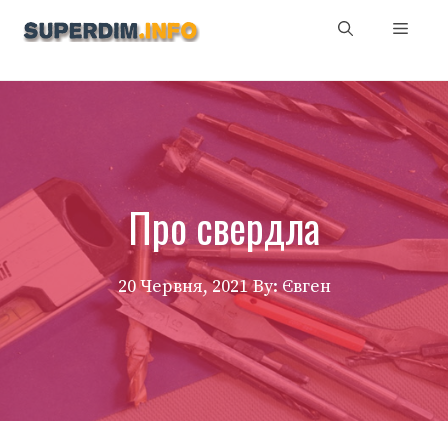
Перейти
Мен
до
вмісту
Про свердла
20 Червня, 2021
By: Євген