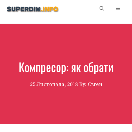
Перейти
Мен
до
вмісту
Компресор: як обрати
25 Листопада, 2018
By: Євген