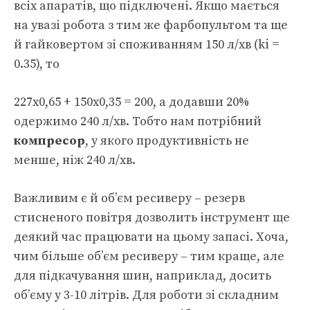
всіх апаратів, що підключені. Якщо мається
на увазі робота з тим же фарбопультом та ще
й гайковертом зі споживанням 150 л/хв (ki =
0.35), то
227х0,65 + 150х0,35 = 200, а додавши 20%
одержимо 240 л/хв. Тобто нам потрібний
компресор
, у якого продуктивність не
менше, ніж 240 л/хв.
Важливим є й об’єм ресиверу – резерв
стисненого повітря дозволить інструмент ще
деякий час працювати на цьому запасі. Хоча,
чим більше об’єм ресиверу – тим краще, але
для підкачування шин, наприклад, досить
об’єму у 3-10 літрів. Для роботи зі складним