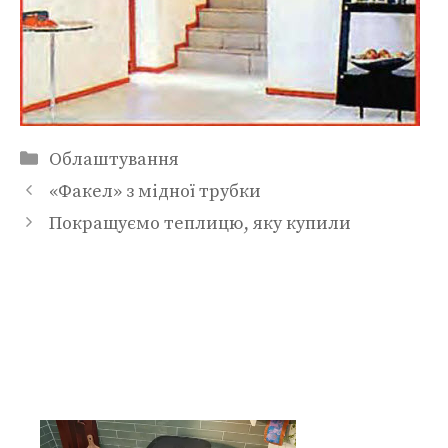
Категорії
Облаштування
«Факел» з мідної трубки
Покращуємо теплицю, яку купили