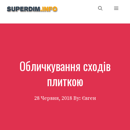
Перейти
Мен
до
вмісту
Обличкування сходів
плиткою
28 Червня, 2018
By: Євген