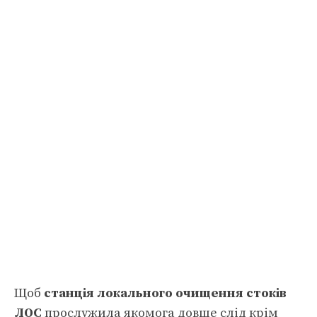
Щоб
станція локального очищення стоків
ЛОС
прослужила якомога довше слід крім