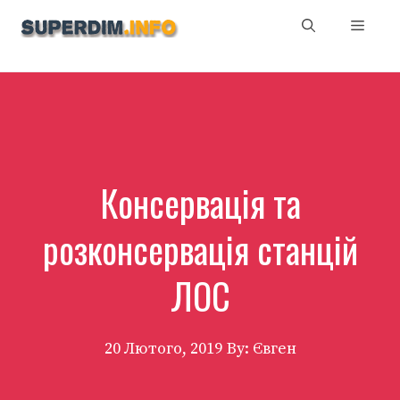
Перейти
Мен
до
вмісту
Консервація та
розконсервація станцій
ЛОС
20 Лютого, 2019
By: Євген