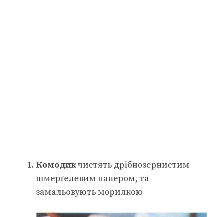
Комодик
чистять дрібнозернистим
шмерґелевим папером, та
замальовують морилкою