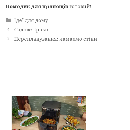
Комодик для прянощів
готовий!
Категорії
Ідеї для дому
Садове крісло
Перепланування: ламаємо стіни