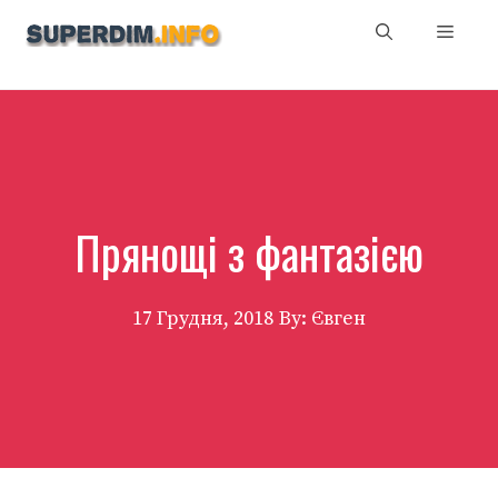
Перейти
Мен
до
вмісту
Прянощі з фантазією
17 Грудня, 2018
By: Євген