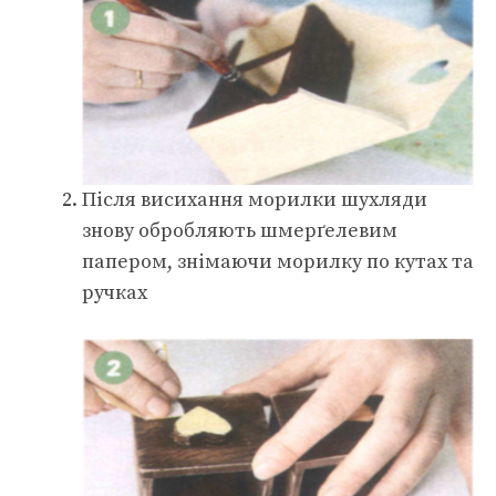
Після висихання морилки шухляди
знову обробляють шмерґелевим
папером, знімаючи морилку по кутах та
ручках