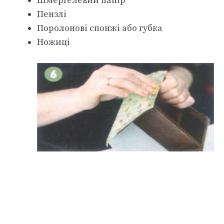
Шмерґелевий папір
Пензлі
Поролонові спонжі або губка
Ножиці