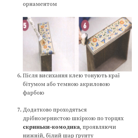
орнаментом
Після висихання клею тонують краї
бітумом або темною акриловою
фарбою
Додатково проходяться
дрібнозернистою шкіркою по торцях
скриньки-комодика
, проявляючи
нижній, білий шар ґрунту