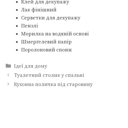
Клей для декупажу
Лак фінішний
Серветки для декупажу
Пензлі
Морилка на водяній основі
Шмерґелевий папір
Поролоновий спонж
Категорії
Ідеї для дому
Туалетний столик у спальні
Кухонна поличка під старовину