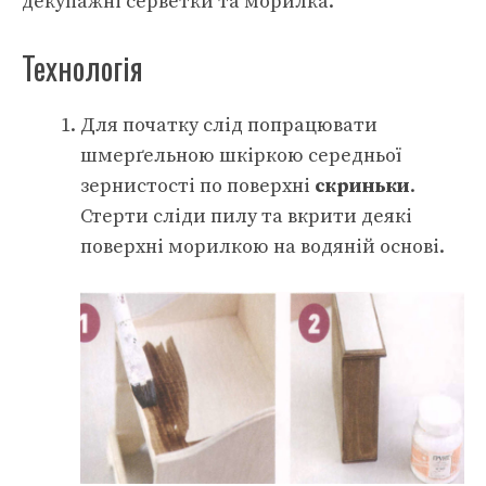
декупажні серветки та морилка.
Технологія
Для початку слід попрацювати
шмерґельною шкіркою середньої
зернистості по поверхні
скриньки
.
Стерти сліди пилу та вкрити деякі
поверхні морилкою на водяній основі.