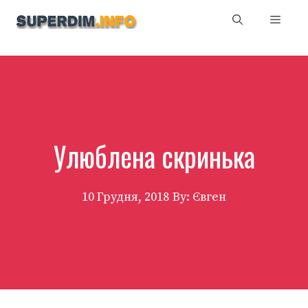
Перейти
Мен
до
вмісту
Улюблена скринька
10 Грудня, 2018
By: Євген