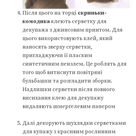
Після цього на торці
скриньки-
комодика
клеють серветку для
декупажа з джинсовим принтом. Для
цього використовують клей, який
наносять зверху серветки,
пригладжуючи її пласким
синтетичним пензлем. Це роблять для
того щоб витиснути повітряні
бульбашки та розгладити зборки.
Надлишки серветки після повного
висихання клею для декупажу
видаляють шмерґелевим папером
Далі декорують шухлядки серветками
для купажу з красивим рослинним