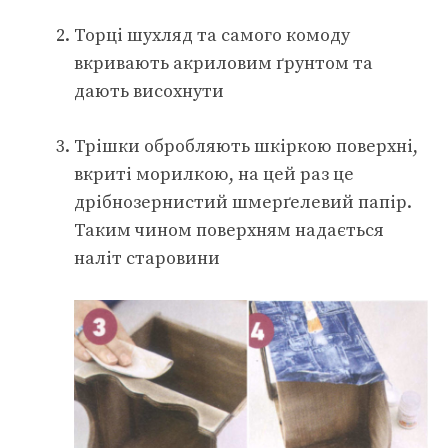
Торці шухляд та самого комоду
вкривають акриловим ґрунтом та
дають висохнути
Трішки обробляють шкіркою поверхні,
вкриті морилкою, на цей раз це
дрібнозернистий шмерґелевий папір.
Таким чином поверхням надається
наліт старовини