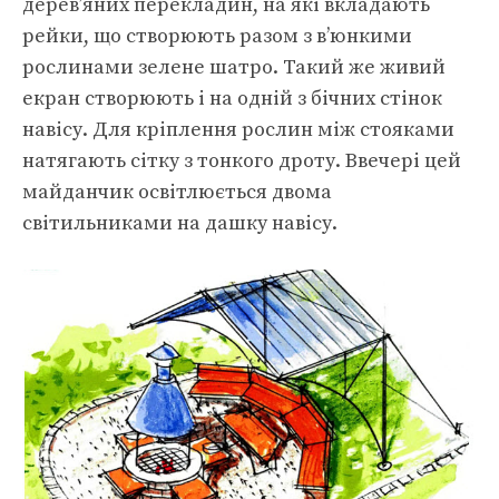
дерев’яних перекладин, на які вкладають
рейки, що створюють разом з в’юнкими
рослинами зелене шатро. Такий же живий
екран створюють і на одній з бічних стінок
навісу. Для кріплення рослин між стояками
натягають сітку з тонкого дроту. Ввечері цей
майданчик освітлюється двома
світильниками на дашку навісу.