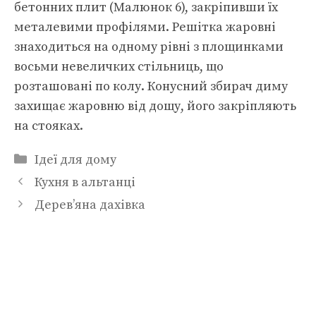
бетонних плит (Малюнок 6), закріпивши їх
металевими профілями. Решітка жаровні
знаходиться на одному рівні з площинками
восьми невеличких стільниць, що
розташовані по колу. Конусний збирач диму
захищає жаровню від дощу, його закріпляють
на стояках.
Категорії
Ідеї для дому
Кухня в альтанці
Дерев’яна дахівка