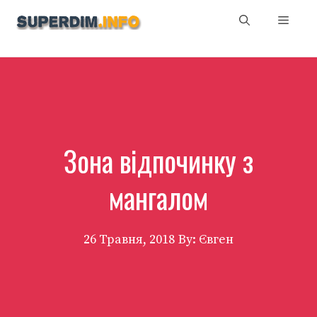
Перейти
Мен
до
вмісту
Зона відпочинку з
мангалом
26 Травня, 2018
By: Євген