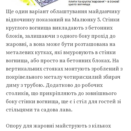
Ще один варіант облаштування майданчику
відпочинку показаний на Малюнку 5. Стінки
круглого вогнища викладають з бетонних
блоків, залишаючи з одного боку прохід до
жаровні, а вона може бути розташована на
металевих кутках, які вмуровують в стінки
вогнища, або просто на бетонних блоках. На
вертикальних стояках монтують зроблений з
покрівельного металу чотирисхилий збирач
диму з трубою. Додатково до робочих
столиків, що прикріпляють до зовнішнього
боку стінки вогнища, ще є і стіл для гостей зі
стільцями та садова лава.
Опору для жаровні майструють з кількох