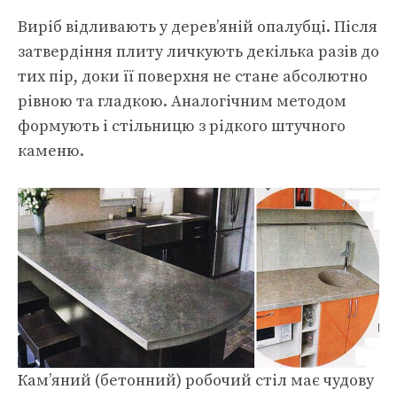
Виріб відливають у дерев’яній опалубці. Після
затвердіння плиту личкують декілька разів до
тих пір, доки її поверхня не стане абсолютно
рівною та гладкою. Аналогічним методом
формують і стільницю з рідкого штучного
каменю.
Кам’яний (бетонний) робочий стіл має чудову