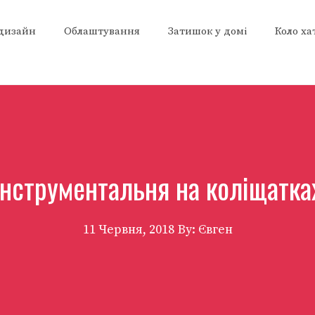
 дизайн
Облаштування
Затишок у домі
Коло ха
Інструментальня на коліщатка
11 Червня, 2018
By: Євген