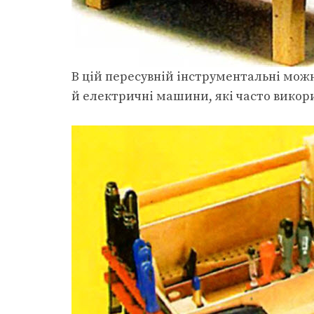
В цій пересувній інструментальні можн
й електричні машини, які часто викор