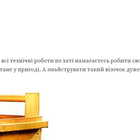
всі технічні роботи по хаті намагаєтесь робити св
тане у пригоді. А змайструвати такий візочок дуже