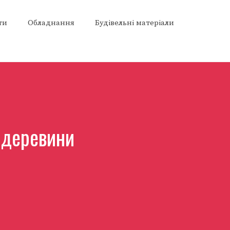
ти
Обладнання
Будівельні матеріали
 деревини