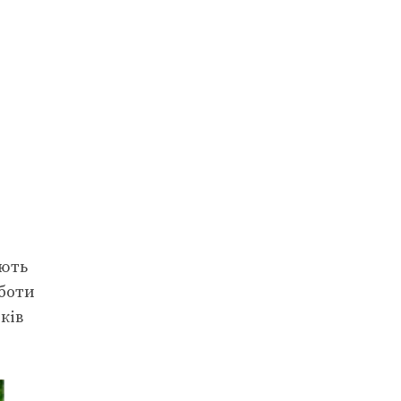
ають
оботи
ків