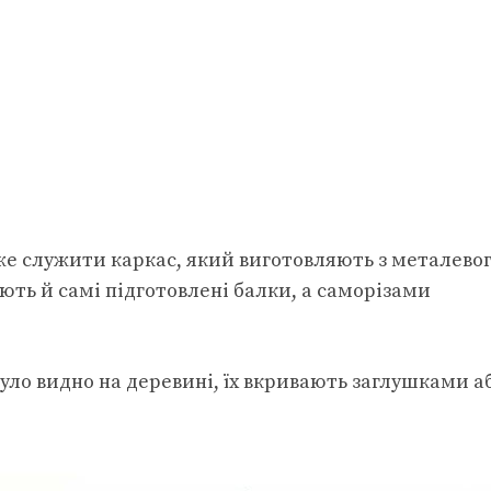
е служити каркас, який виготовляють з металево
ють й самі підготовлені балки, а саморізами
уло видно на деревині, їх вкривають заглушками а