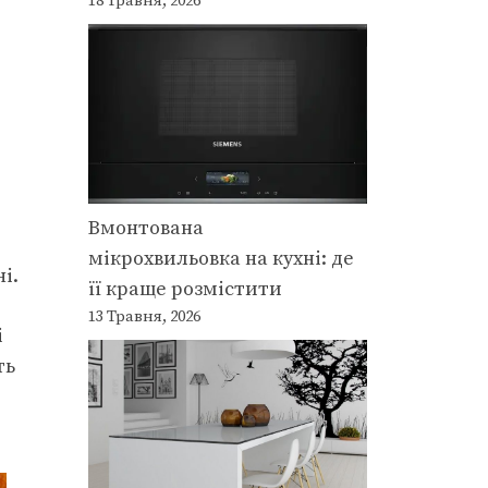
18 Травня, 2026
Вмонтована
мікрохвильовка на кухні: де
і.
її краще розмістити
13 Травня, 2026
і
ть