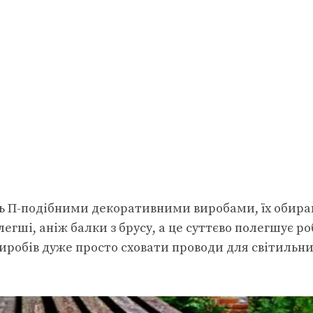
ть П-подібними декоративними виробами, їх обир
легші, аніж балки з брусу, а це суттєво полегшує р
виробів дуже просто сховати проводи для світильни