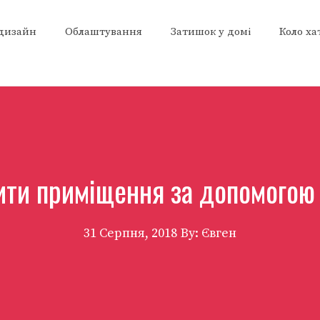
 дизайн
Облаштування
Затишок у домі
Коло ха
ити приміщення за допомогою
31 Серпня, 2018
By: Євген