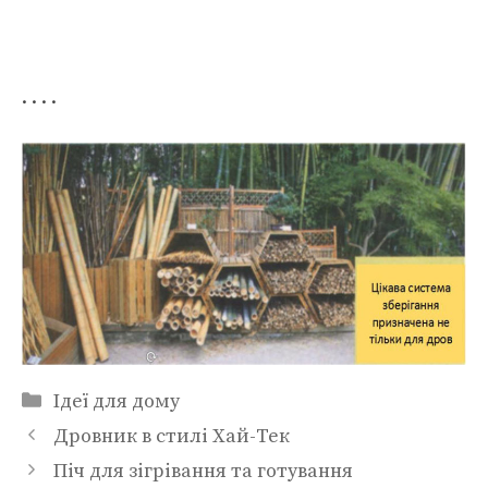
. . . .
Категорії
Ідеї для дому
Дровник в стилі Хай-Тек
Піч для зігрівання та готування