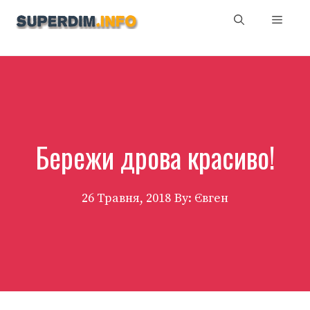
Перейти
Мен
до
вмісту
Бережи дрова красиво!
26 Травня, 2018
By: Євген