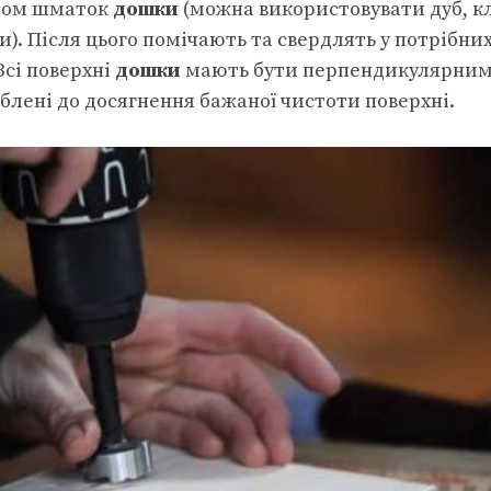
іром шматок
дошки
(можна використовувати дуб, к
и). Після цього помічають та свердлять у потрібни
 Всі поверхні
дошки
мають бути перпендикулярни
облені до досягнення бажаної чистоти поверхні.