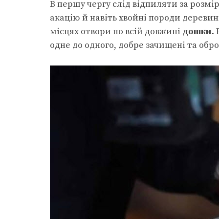
В першу чергу слід відпиляти за розм
акацію й навіть хвойні породи деревин
місцях отвори по всій довжині
дошки
.
одне до одного, добре зачищені та обр