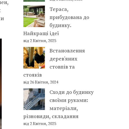
лен,
Тераса,
х
прибудована до
ми
будинку.
Найкращі ідеї
від 2 Квітня, 2025
Встановлення
дерев’яних
стовпів та
стояків
від 26 Квітня, 2024
Сходи до будинку
своїми руками:
матеріали,
різновиди, складання
від 2 Квітня, 2025