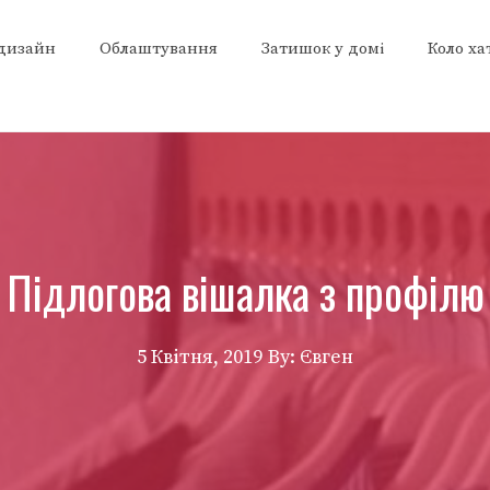
 дизайн
Облаштування
Затишок у домі
Коло ха
Підлогова вішалка з профілю
5 Квітня, 2019
By: Євген