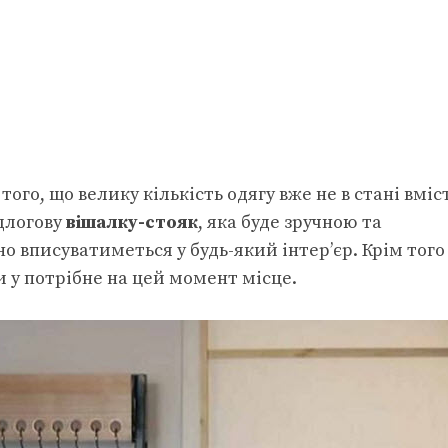
го, що велику кількість одягу вже не в стані вмі
ідлогову
вішалку-стояк
, яка буде зручною та
 вписуватиметься у будь-який інтер’єр. Крім того
 у потрібне на цей момент місце.