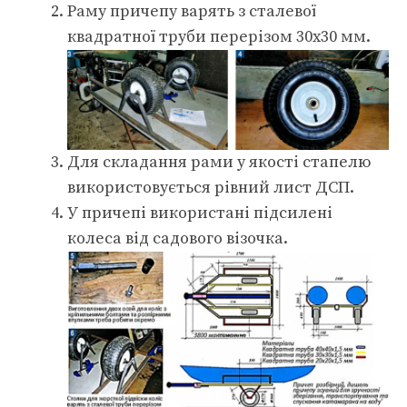
Раму причепу варять з сталевої
квадратної труби перерізом 30х30 мм.
Для складання рами у якості стапелю
використовується рівний лист ДСП.
У причепі використані підсилені
колеса від садового візочка.