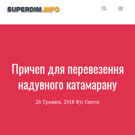
Перейти
Мен
до
вмісту
Причеп для перевезення
надувного катамарану
26 Травня, 2018
By: Євген