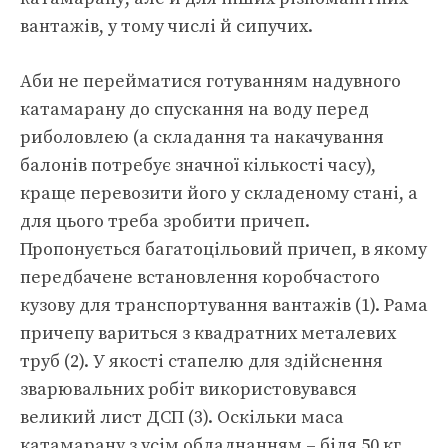
вантажів, у тому числі й сипучих.
Аби не перейматися готуванням надувного
катамарану до спускання на воду перед
риболовлею (а складання та накачування
балонів потребує значної кількості часу),
краще перевозити його у складеному стані, а
для цього треба зробити причеп.
Пропонується багатоцільовий причеп, в якому
передбачене встановлення коробчастого
кузову для транспортування вантажів (1). Рама
причепу вариться з квадратних металевих
труб (2). У якості стапелю для здійснення
зварювальних робіт використовувався
великий лист ДСП (3). Оскільки маса
катамарану з усім обладнанням – біля 50 кг,