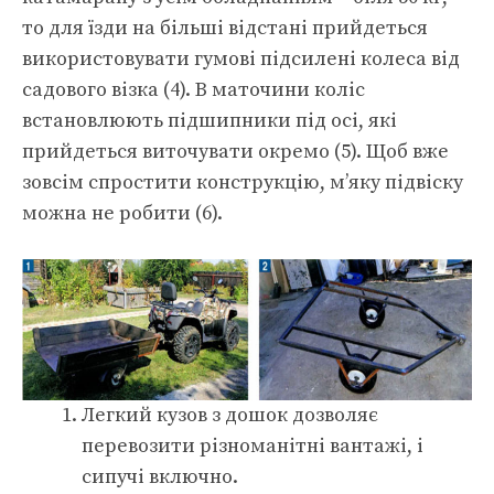
то для їзди на більші відстані прийдеться
використовувати гумові підсилені колеса від
садового візка (4). В маточини коліс
встановлюють підшипники під осі, які
прийдеться виточувати окремо (5). Щоб вже
зовсім спростити конструкцію, м’яку підвіску
можна не робити (6).
Легкий кузов з дошок дозволяє
перевозити різноманітні вантажі, і
сипучі включно.