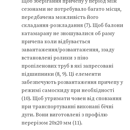
Щоб зберігання причепу у період між
сезонами не потребувало багато місця,
передбачена можливість його
складання-розкладання (7). Щоб балони
катамарану не зношувалися об раму
причепа коли відбувається
завантаження/розвантаження, ззаду
встановлені ролики з піно
пропіленових труб в які запресовані
підшипники (8, 9). Ці елементи
забезпечують розвантаження причепу у
режимі самоскиду при необхідності
(10). Щоб утримати човен від сповзання
при транспортуванні виконані бічні
дуги. Вони виготовлені з профілю
перерізом 20х20 мм (11).